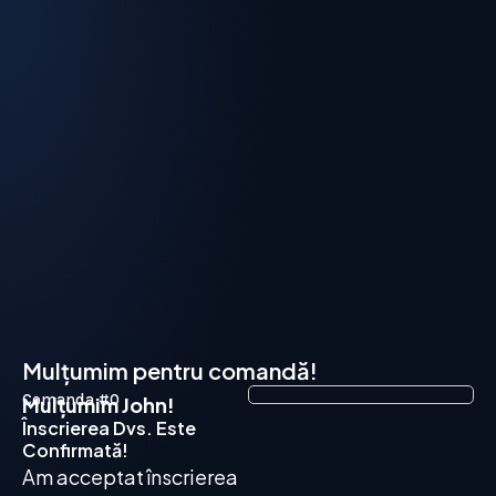
Mulțumim pentru comandă!
Comanda #0
Mulțumim John!
Înscrierea Dvs. Este
Confirmată!
Am acceptat înscrierea